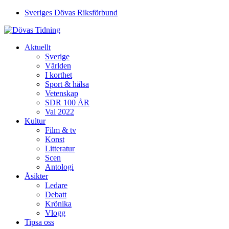
Sveriges Dövas Riksförbund
Aktuellt
Sverige
Världen
I korthet
Sport & hälsa
Vetenskap
SDR 100 ÅR
Val 2022
Kultur
Film & tv
Konst
Litteratur
Scen
Antologi
Åsikter
Ledare
Debatt
Krönika
Vlogg
Tipsa oss