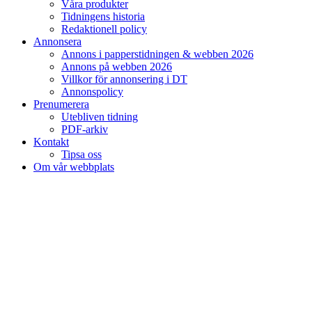
Våra produkter
Tidningens historia
Redaktionell policy
Annonsera
Annons i papperstidningen & webben 2026
Annons på webben 2026
Villkor för annonsering i DT
Annonspolicy
Prenumerera
Utebliven tidning
PDF-arkiv
Kontakt
Tipsa oss
Om vår webbplats