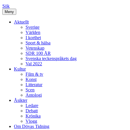
Sök
Meny
Aktuellt
Sverige
Världen
I korthet
Sport & hälsa
Vetenskap
SDR 100 ÅR
Svenska teckenspråkets dag
Val 2022
Kultur
Film & tv
Konst
Litteratur
Scen
Antologi
Åsikter
Ledare
Debatt
Krönika
Vlogg
Om Dövas Tidning