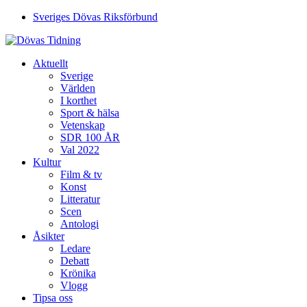
Sveriges Dövas Riksförbund
Aktuellt
Sverige
Världen
I korthet
Sport & hälsa
Vetenskap
SDR 100 ÅR
Val 2022
Kultur
Film & tv
Konst
Litteratur
Scen
Antologi
Åsikter
Ledare
Debatt
Krönika
Vlogg
Tipsa oss