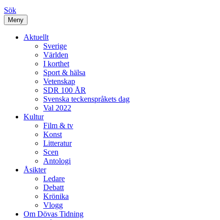
Sök
Meny
Aktuellt
Sverige
Världen
I korthet
Sport & hälsa
Vetenskap
SDR 100 ÅR
Svenska teckenspråkets dag
Val 2022
Kultur
Film & tv
Konst
Litteratur
Scen
Antologi
Åsikter
Ledare
Debatt
Krönika
Vlogg
Om Dövas Tidning