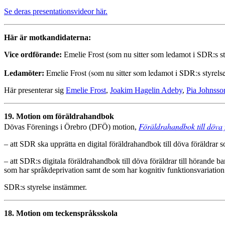
Se deras presentationsvideor här.
Här är motkandidaterna:
Vice ordförande:
Emelie Frost (som nu sitter som ledamot i SDR:s 
Emelie Frost (som nu sitter som ledamot i SDR:s styre
Ledamöter:
Här presenterar sig
Emelie Frost
,
Joakim Hagelin Adeby
,
Pia Johnss
19. Motion om föräldrahandbok
Föräldrahandbok till döva
Dövas Förenings i Örebro (DFÖ) motion,
– att SDR ska upprätta en digital föräldrahandbok till döva föräldrar 
– att SDR:s digitala föräldrahandbok till döva föräldrar till hörande 
som har språkdeprivation samt de som har kognitiv funktionsvariation
SDR:s styrelse instämmer.
18. Motion om teckenspråksskola