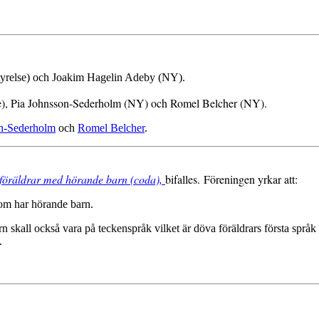
styrelse) och Joakim Hagelin Adeby (NY).
lse), Pia Johnsson-Sederholm (NY) och Romel Belcher (NY).
on-Sederholm
och
Romel Belcher
.
 föräldrar med hörande barn (coda),
bifalles. Föreningen yrkar att:
som har hörande barn.
barn skall också vara på teckenspråk vilket är döva föräldrars första sp
.