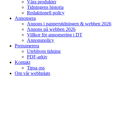
Våra produkter
Tidningens historia
Redaktionell policy
Annonsera
Annons i papperstidningen & webben 2026
Annons på webben 2026
Villkor för annonsering i DT
Annonspolicy
Prenumerera
Utebliven tidning
PDF-arkiv
Kontakt
Tipsa oss
Om vår webbplats