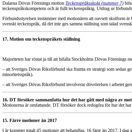
Dalarna Dövas Förenings motion
Teckenspråksskola (nummer 7)
bifa
teckenspråkskompetens och är fullt teckenspråkig. Utdrag ur förbundss
Förbundsstyrelsen instämmer med motionären att oavsett skolform är b
svenskt teckenspråk, då det inte ges samma ställning som talad svenska
17. Motion om teckenspråkets ställning
Majoriteten har röstat ja till att bifalla Stockholms Dövas Förenings 
– att Sveriges Dövas Riksförbund ska framta en strategi som sedan geno
minoritetsspråk).
– att Sveriges Dövas Riksförbund involverar dövrörelsen i arbetet geno
16. DT försöker sammanfatta hur det har gått med några av mo
Motionerna är omfattande. DT försöker dock redogöra för hur det har
15. Färre motioner än 2017
I år kommer totalt 45 motioner att behandlas, 16 färre än 2017. I d