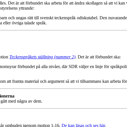
lles. Det är att förbundet ska arbeta för att ändra skollagen så att vi kan
tyrelsens yttrande:
arn och ungas rätt till svenskt teckenspråk odiskutabel. Den nuvarand
 eller övriga talade språk.
motion
Teckenspråkets ställning (nummer 2)
. Det är att förbundet ska:
msyrar förbundet på alla nivåer, där SDR väljer en linje för språkpoliti
m att framta material och argument så att vi tillsammans kan arbeta för 
tionerna
 gått med några av dem.
ag går ombuden igenom motion 1-16.
De kan läsas och ses här
.