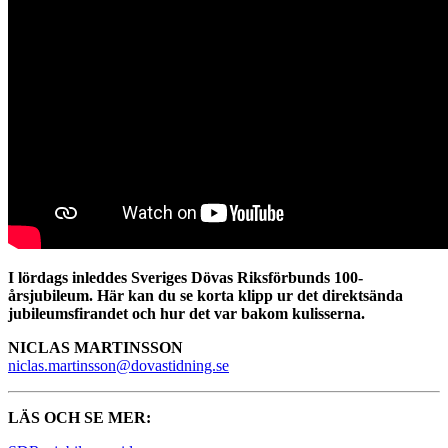
I lördags inleddes Sveriges Dövas Riksförbunds 100-
årsjubileum. Här kan du se korta klipp ur det direktsända
jubileumsfirandet och hur det var bakom kulisserna.
NICLAS MARTINSSON
niclas.martinsson@dovastidning.se
LÄS OCH SE MER: