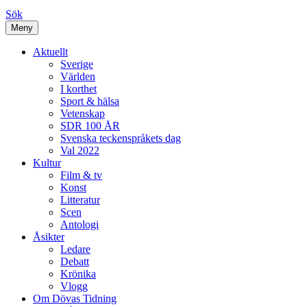
Sök
Meny
Aktuellt
Sverige
Världen
I korthet
Sport & hälsa
Vetenskap
SDR 100 ÅR
Svenska teckenspråkets dag
Val 2022
Kultur
Film & tv
Konst
Litteratur
Scen
Antologi
Åsikter
Ledare
Debatt
Krönika
Vlogg
Om Dövas Tidning