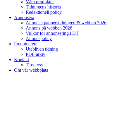
Våra produkter
Tidningens historia
Redaktionell policy
Annonsera
Annons i papperstidningen & webben 2026
Annons på webben 2026
Villkor för annonsering i DT
Annonspolicy
Prenumerera
Utebliven tidning
PDF-arkiv
Kontakt
Tipsa oss
Om vår webbplats