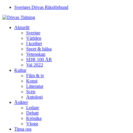
Sveriges Dövas Riksförbund
Aktuellt
Sverige
Världen
I korthet
Sport & hälsa
Vetenskap
SDR 100 ÅR
Val 2022
Kultur
Film & tv
Konst
Litteratur
Scen
Antologi
Åsikter
Ledare
Debatt
Krönika
Vlogg
Tipsa oss