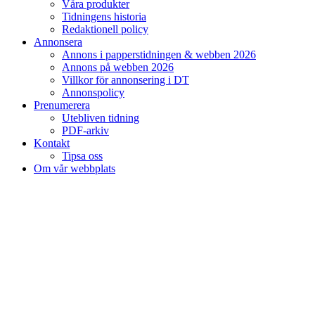
Våra produkter
Tidningens historia
Redaktionell policy
Annonsera
Annons i papperstidningen & webben 2026
Annons på webben 2026
Villkor för annonsering i DT
Annonspolicy
Prenumerera
Utebliven tidning
PDF-arkiv
Kontakt
Tipsa oss
Om vår webbplats