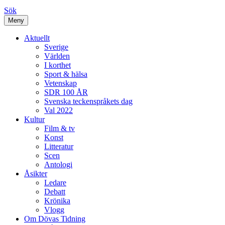
Sök
Meny
Aktuellt
Sverige
Världen
I korthet
Sport & hälsa
Vetenskap
SDR 100 ÅR
Svenska teckenspråkets dag
Val 2022
Kultur
Film & tv
Konst
Litteratur
Scen
Antologi
Åsikter
Ledare
Debatt
Krönika
Vlogg
Om Dövas Tidning