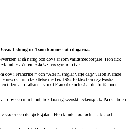
i Dövas Tidning nr 4 som kommer ut i dagarna.
övvärlden är så härlig och döva är som världsmedborgare! Hon fick
övblindhet. Vi har båda Ushers syndrom typ 1.
som döv i Frankrike?” och ”Äter ni sniglar varje dag?”. Hon svarade
la hennes och min berättelse med er. 1992 föddes hon i sydvästra
n tiden var oralismen stark i Frankrike och så är det fortfarande i
 var döv och min familj fick lära sig svenskt teckenspråk. På den tiden
de skolor och det gick galant. Hon kunde höra och tala bra och