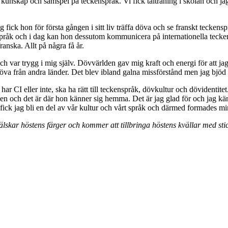
 kunskap och samspel på teckenspråk. Vi fick talträning i skolan och ja
ng fick hon för första gången i sitt liv träffa döva och se franskt tecken
enspråk och i dag kan hon dessutom kommunicera på internationella tec
anska. Allt på några få år.
och var trygg i mig själv. Dövvärlden gav mig kraft och energi för att ja
va från andra länder. Det blev ibland galna missförstånd men jag bjöd 
har CI eller inte, ska ha rätt till teckenspråk, dövkultur och dövidentit
rlden och det är där hon känner sig hemma. Det är jag glad för och jag k
r fick jag bli en del av vår kultur och vårt språk och därmed formades min
skar höstens färger och kommer att tillbringa höstens kvällar med sti