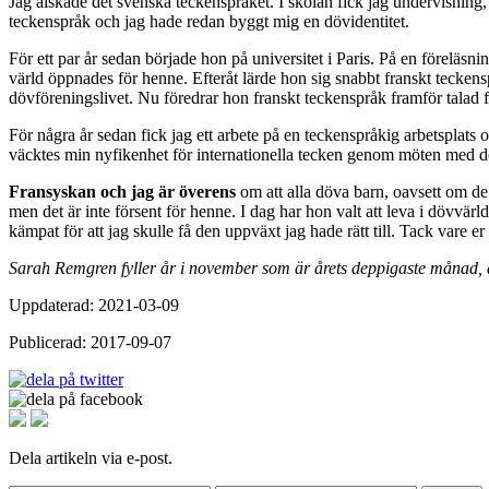
Jag älskade det svenska teckenspråket. I skolan fick jag undervisning,
teckenspråk och jag hade redan byggt mig en dövidentitet.
För ett par år sedan började hon på universitet i Paris. På en föreläsni
värld öppnades för henne. Efteråt lärde hon sig snabbt franskt teck
dövföreningslivet. Nu föredrar hon franskt teckenspråk framför talad fr
För några år sedan fick jag ett arbete på en teckenspråkig arbetsplats 
väcktes min nyfikenhet för internationella tecken genom möten med dö
Fransyskan och jag är överens
om att alla döva barn, oavsett om de 
men det är inte försent för henne. I dag har hon valt att leva i dövvä
kämpat för att jag skulle få den uppväxt jag hade rätt till. Tack vare e
Sarah Remgren fyller år i november som är årets deppigaste månad, äl
Uppdaterad: 2021-03-09
Publicerad: 2017-09-07
Dela artikeln via e-post.