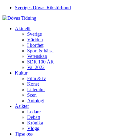
Sveriges Dövas Riksförbund
Aktuellt
Sverige
Världen
I korthet
Sport & hälsa
Vetenskap
SDR 100 ÅR
Val 2022
Kultur
Film & tv
Konst
Litteratur
Scen
Antologi
Åsikter
Ledare
Debatt
Krönika
Vlogg
Tipsa oss