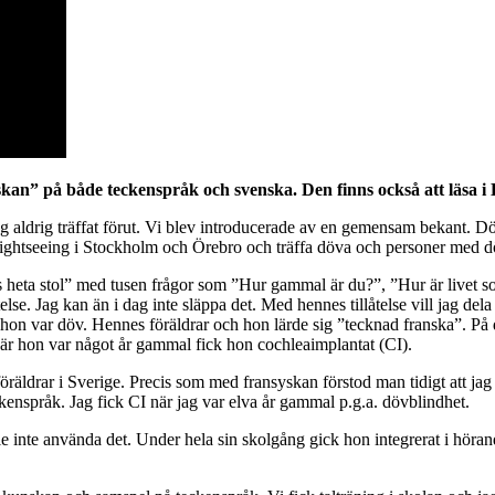
kan” på både teckenspråk och svenska.
Den finns också att läsa 
g aldrig träffat förut. Vi blev introducerade av en gemensam bekant. D
ightseeing i Stockholm och Örebro och träffa döva och personer med d
hs heta stol” med tusen frågor som ”Hur gammal är du?”, ”Hur är livet 
else. Jag kan än i dag inte släppa det. Med hennes tillåtelse vill jag de
hon var döv. Hennes föräldrar och hon lärde sig ”tecknad franska”. På de
å när hon var något år gammal fick hon cochleaimplantat (CI).
öräldrar i Sverige. Precis som med fransyskan förstod man tidigt att jag
ckenspråk. Jag fick CI när jag var elva år gammal p.g.a. dövblindhet.
e inte använda det. Under hela sin skolgång gick hon integrerat i höran