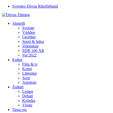
Sveriges Dövas Riksförbund
Aktuellt
Sverige
Världen
I korthet
Sport & hälsa
Vetenskap
SDR 100 ÅR
Val 2022
Kultur
Film & tv
Konst
Litteratur
Scen
Antologi
Åsikter
Ledare
Debatt
Krönika
Vlogg
Tipsa oss