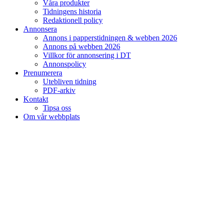
Våra produkter
Tidningens historia
Redaktionell policy
Annonsera
Annons i papperstidningen & webben 2026
Annons på webben 2026
Villkor för annonsering i DT
Annonspolicy
Prenumerera
Utebliven tidning
PDF-arkiv
Kontakt
Tipsa oss
Om vår webbplats