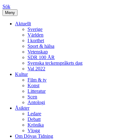
Sök
Meny
Aktuellt
Sverige
Världen
I korthet
Sport & hälsa
Vetenskap
SDR 100 ÅR
Svenska teckenspråkets dag
Val 2022
Kultur
Film & tv
Konst
Litteratur
Scen
Antologi
Åsikter
Ledare
Debatt
Krönika
Vlogg
Om Dövas Tidning