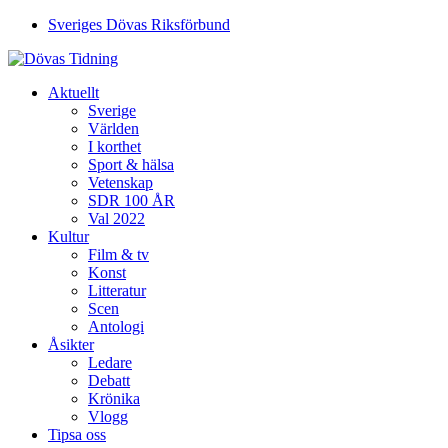
Sveriges Dövas Riksförbund
Aktuellt
Sverige
Världen
I korthet
Sport & hälsa
Vetenskap
SDR 100 ÅR
Val 2022
Kultur
Film & tv
Konst
Litteratur
Scen
Antologi
Åsikter
Ledare
Debatt
Krönika
Vlogg
Tipsa oss