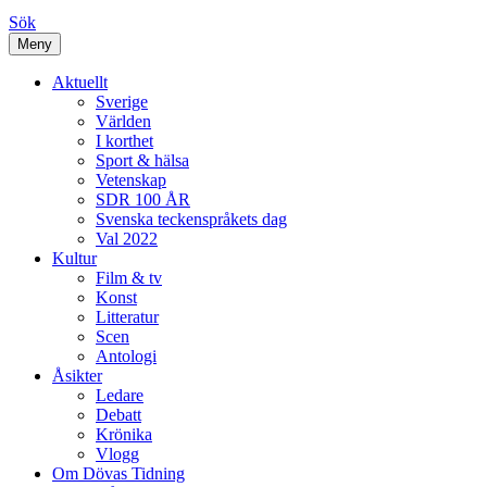
Sök
Meny
Aktuellt
Sverige
Världen
I korthet
Sport & hälsa
Vetenskap
SDR 100 ÅR
Svenska teckenspråkets dag
Val 2022
Kultur
Film & tv
Konst
Litteratur
Scen
Antologi
Åsikter
Ledare
Debatt
Krönika
Vlogg
Om Dövas Tidning