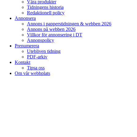
Våra produkter
Tidningens historia
Redaktionell policy
Annonsera
Annons i papperstidningen & webben 2026
Annons på webben 2026
Villkor för annonsering i DT
Annonspolicy
Prenumerera
Utebliven tidning
PDF-arkiv
Kontakt
Tipsa oss
Om vår webbplats