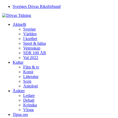
Sveriges Dövas Riksförbund
Aktuellt
Sverige
Världen
I korthet
Sport & hälsa
Vetenskap
SDR 100 ÅR
Val 2022
Kultur
Film & tv
Konst
Litteratur
Scen
Antologi
Åsikter
Ledare
Debatt
Krönika
Vlogg
Tipsa oss