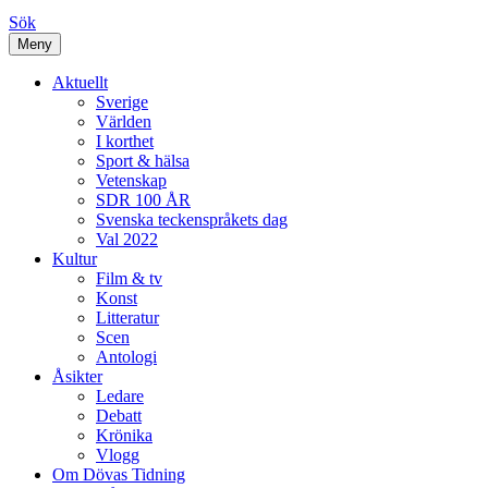
Sök
Meny
Aktuellt
Sverige
Världen
I korthet
Sport & hälsa
Vetenskap
SDR 100 ÅR
Svenska teckenspråkets dag
Val 2022
Kultur
Film & tv
Konst
Litteratur
Scen
Antologi
Åsikter
Ledare
Debatt
Krönika
Vlogg
Om Dövas Tidning