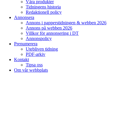
Våra produkter
Tidningens historia
Redaktionell policy
Annonsera
Annons i papperstidningen & webben 2026
Annons på webben 2026
Villkor för annonsering i DT
Annonspolicy
Prenumerera
Utebliven tidning
PDF-arkiv
Kontakt
Tipsa oss
Om vår webbplats