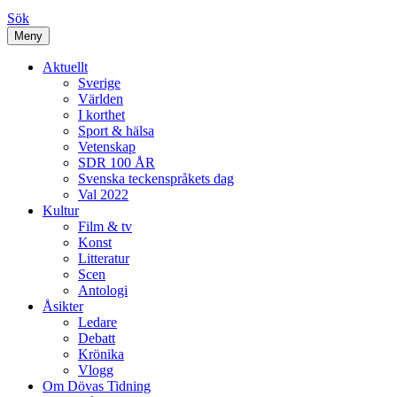
Sök
Meny
Aktuellt
Sverige
Världen
I korthet
Sport & hälsa
Vetenskap
SDR 100 ÅR
Svenska teckenspråkets dag
Val 2022
Kultur
Film & tv
Konst
Litteratur
Scen
Antologi
Åsikter
Ledare
Debatt
Krönika
Vlogg
Om Dövas Tidning