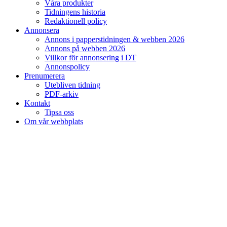
Våra produkter
Tidningens historia
Redaktionell policy
Annonsera
Annons i papperstidningen & webben 2026
Annons på webben 2026
Villkor för annonsering i DT
Annonspolicy
Prenumerera
Utebliven tidning
PDF-arkiv
Kontakt
Tipsa oss
Om vår webbplats