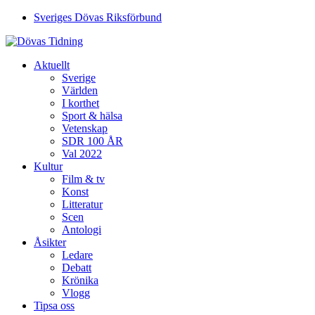
Sveriges Dövas Riksförbund
Aktuellt
Sverige
Världen
I korthet
Sport & hälsa
Vetenskap
SDR 100 ÅR
Val 2022
Kultur
Film & tv
Konst
Litteratur
Scen
Antologi
Åsikter
Ledare
Debatt
Krönika
Vlogg
Tipsa oss