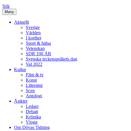
Sök
Meny
Aktuellt
Sverige
Världen
I korthet
Sport & hälsa
Vetenskap
SDR 100 ÅR
Svenska teckenspråkets dag
Val 2022
Kultur
Film & tv
Konst
Litteratur
Scen
Antologi
Åsikter
Ledare
Debatt
Krönika
Vlogg
Om Dövas Tidning