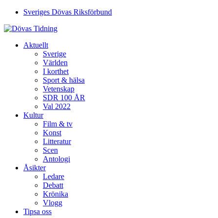
Sveriges Dövas Riksförbund
Aktuellt
Sverige
Världen
I korthet
Sport & hälsa
Vetenskap
SDR 100 ÅR
Val 2022
Kultur
Film & tv
Konst
Litteratur
Scen
Antologi
Åsikter
Ledare
Debatt
Krönika
Vlogg
Tipsa oss