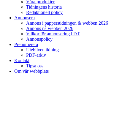
Våra produkter
Tidningens historia
Redaktionell policy
Annonsera
Annons i papperstidningen & webben 2026
Annons på webben 2026
Villkor för annonsering i DT
Annonspolicy
Prenumerera
Utebliven tidning
PDF-arkiv
Kontakt
Tipsa oss
Om vår webbplats