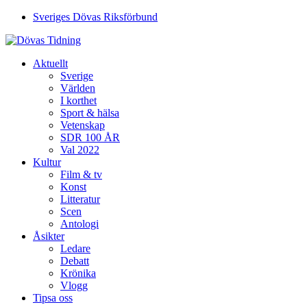
Sveriges Dövas Riksförbund
Aktuellt
Sverige
Världen
I korthet
Sport & hälsa
Vetenskap
SDR 100 ÅR
Val 2022
Kultur
Film & tv
Konst
Litteratur
Scen
Antologi
Åsikter
Ledare
Debatt
Krönika
Vlogg
Tipsa oss