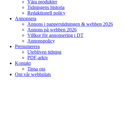
Våra produkter
Tidningens historia
Redaktionell policy
Annonsera
Annons i papperstidningen & webben 2026
Annons på webben 2026
Villkor för annonsering i DT
Annonspolicy
Prenumerera
Utebliven tidning
PDF-arkiv
Kontakt
Tipsa oss
Om vår webbplats