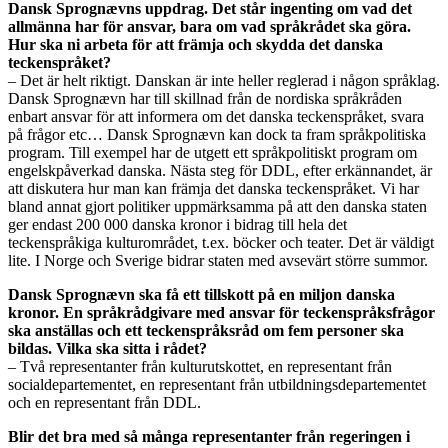
Dansk Sprognævns uppdrag. Det står ingenting om vad det
allmänna har för ansvar, bara om vad språkrådet ska göra.
Hur ska ni arbeta för att främja och skydda det danska
teckenspråket?
– Det är helt riktigt. Danskan är inte heller reglerad i någon språklag.
Dansk Sprognævn har till skillnad från de nordiska språkråden
enbart ansvar för att informera om det danska teckenspråket, svara
på frågor etc… Dansk Sprognævn kan dock ta fram språkpolitiska
program. Till exempel har de utgett ett språkpolitiskt program om
engelskpåverkad danska. Nästa steg för DDL, efter erkännandet, är
att diskutera hur man kan främja det danska teckenspråket. Vi har
bland annat gjort politiker uppmärksamma på att den danska staten
ger endast 200 000 danska kronor i bidrag till hela det
teckenspråkiga kulturområdet, t.ex. böcker och teater. Det är väldigt
lite. I Norge och Sverige bidrar staten med avsevärt större summor.
Dansk Sprognævn ska få ett tillskott på en miljon danska
kronor. En språkrådgivare med ansvar för teckenspråksfrågor
ska anställas och ett teckenspråksråd om fem personer ska
bildas. Vilka ska sitta i rådet?
– Två representanter från kulturutskottet, en representant från
socialdepartementet, en representant från utbildningsdepartementet
och en representant från DDL.
Blir det bra med så många representanter från regeringen i