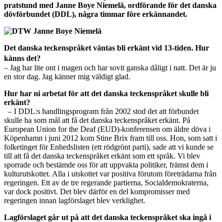
pratstund med Janne Boye Niemelä, ordförande för det danska
dövförbundet (DDL), några timmar före erkännandet.
Det danska teckenspråket väntas bli erkänt vid 13-tiden. Hur
känns det?
– Jag har lite ont i magen och har sovit ganska dåligt i natt. Det är ju
en stor dag. Jag känner mig väldigt glad.
Hur har ni arbetat för att det danska teckenspråket skulle bli
erkänt?
– I DDL:s handlingsprogram från 2002 stod det att förbundet
skulle ha som mål att få det danska teckenspråket erkänt. På
European Union for the Deaf (EUD)-konferensen om äldre döva i
Köpenhamn i juni 2012 kom Stine Brix fram till oss. Hon, som satt i
folketinget för Enhedslisten (ett rödgrönt parti), sade att vi kunde se
till att få det danska teckenspråket erkänt som ett språk. Vi blev
sporrade och bestämde oss för att uppvakta politiker, främst dem i
kulturutskottet. Alla i utskottet var positiva förutom företrädarna från
regeringen. Ett av de tre regerande partierna, Socialdemokraterna,
var dock positivt. Det blev därför en del kompromisser med
regeringen innan lagförslaget blev verklighet.
Lagförslaget går ut på att det danska teckenspråket ska ingå i