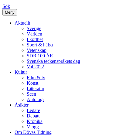
Sök
Meny
Aktuellt
Sverige
Världen
I korthet
Sport & hälsa
Vetenskap
SDR 100 ÅR
Svenska teckenspråkets dag
Val 2022
Kultur
Film & tv
Konst
Litteratur
Scen
Antologi
Åsikter
Ledare
Debatt
Krönika
Vlogg
Om Dövas Tidning