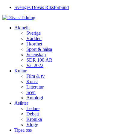
Sveriges Dövas Riksförbund
Aktuellt
Sverige
Världen
I korthet
Sport & hälsa
Vetenskap
SDR 100 ÅR
Val 2022
Kultur
Film & tv
Konst
Litteratur
Scen
Antologi
Åsikter
Ledare
Debatt
Krönika
Vlogg
Tipsa oss