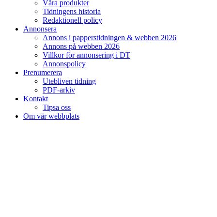
Våra produkter
Tidningens historia
Redaktionell policy
Annonsera
Annons i papperstidningen & webben 2026
Annons på webben 2026
Villkor för annonsering i DT
Annonspolicy
Prenumerera
Utebliven tidning
PDF-arkiv
Kontakt
Tipsa oss
Om vår webbplats