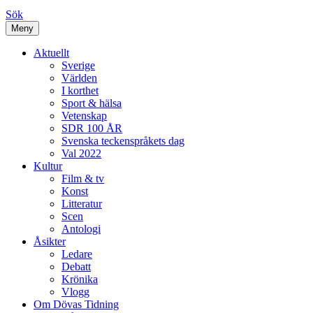
Sök
Meny
Aktuellt
Sverige
Världen
I korthet
Sport & hälsa
Vetenskap
SDR 100 ÅR
Svenska teckenspråkets dag
Val 2022
Kultur
Film & tv
Konst
Litteratur
Scen
Antologi
Åsikter
Ledare
Debatt
Krönika
Vlogg
Om Dövas Tidning