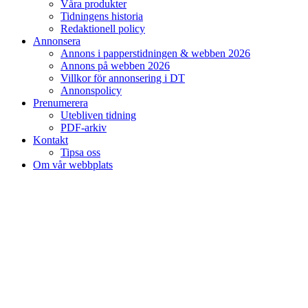
Våra produkter
Tidningens historia
Redaktionell policy
Annonsera
Annons i papperstidningen & webben 2026
Annons på webben 2026
Villkor för annonsering i DT
Annonspolicy
Prenumerera
Utebliven tidning
PDF-arkiv
Kontakt
Tipsa oss
Om vår webbplats