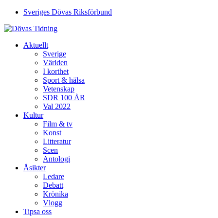
Sveriges Dövas Riksförbund
Aktuellt
Sverige
Världen
I korthet
Sport & hälsa
Vetenskap
SDR 100 ÅR
Val 2022
Kultur
Film & tv
Konst
Litteratur
Scen
Antologi
Åsikter
Ledare
Debatt
Krönika
Vlogg
Tipsa oss