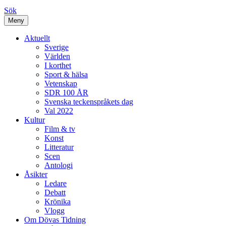
Sök
Meny
Aktuellt
Sverige
Världen
I korthet
Sport & hälsa
Vetenskap
SDR 100 ÅR
Svenska teckenspråkets dag
Val 2022
Kultur
Film & tv
Konst
Litteratur
Scen
Antologi
Åsikter
Ledare
Debatt
Krönika
Vlogg
Om Dövas Tidning