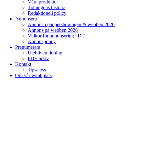
Våra produkter
Tidningens historia
Redaktionell policy
Annonsera
Annons i papperstidningen & webben 2026
Annons på webben 2026
Villkor för annonsering i DT
Annonspolicy
Prenumerera
Utebliven tidning
PDF-arkiv
Kontakt
Tipsa oss
Om vår webbplats