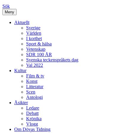
Sök
Meny
Aktuellt
Sverige
Världen
I korthet
Sport & hälsa
Vetenskap
SDR 100 ÅR
Svenska teckenspråkets dag
Val 2022
Kultur
Film & tv
Konst
Litteratur
Scen
Antologi
Åsikter
Ledare
Debatt
Krönika
Vlogg
Om Dövas Tidning