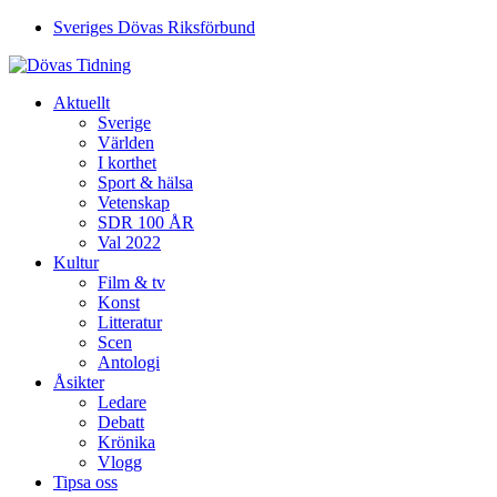
Sveriges Dövas Riksförbund
Aktuellt
Sverige
Världen
I korthet
Sport & hälsa
Vetenskap
SDR 100 ÅR
Val 2022
Kultur
Film & tv
Konst
Litteratur
Scen
Antologi
Åsikter
Ledare
Debatt
Krönika
Vlogg
Tipsa oss