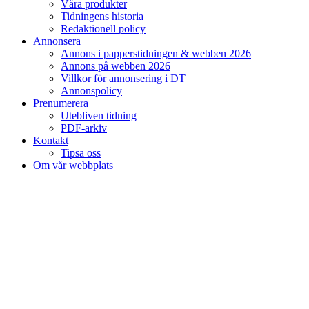
Våra produkter
Tidningens historia
Redaktionell policy
Annonsera
Annons i papperstidningen & webben 2026
Annons på webben 2026
Villkor för annonsering i DT
Annonspolicy
Prenumerera
Utebliven tidning
PDF-arkiv
Kontakt
Tipsa oss
Om vår webbplats