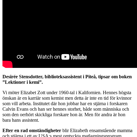
Desirée Stensdotter, biblioteksassistent i Piteå, tipsar om boken
”Lektioner i kemi”.
Vi möter Elizabet Zott under 1960-tal i Kalifornien. Hennes högsta
önskan är en karriär som kemist men detta är inte en tid för kvinnor
som vill arbeta. Institutet där hon jobbar har en stjärna i forskaren
Calvin Evans och han ser hennes storhet, både som människa och
som den oerhört skickliga forskare hon är. Men för andra är hon
bara hans assistent.
Efter en rad omständigheter
blir Elizabeth ensamstående mamma
och stjärna i ett av USA:s mest omtyckta matlagningsprogram.