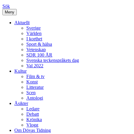
Sök
Meny
Aktuellt
Sverige
Världen
I korthet
Sport & hälsa
Vetenskap
SDR 100 ÅR
Svenska teckenspråkets dag
Val 2022
Kultur
Film & tv
Konst
Litteratur
Scen
Antologi
Åsikter
Ledare
Debatt
Krönika
Vlogg
Om Dövas Tidning