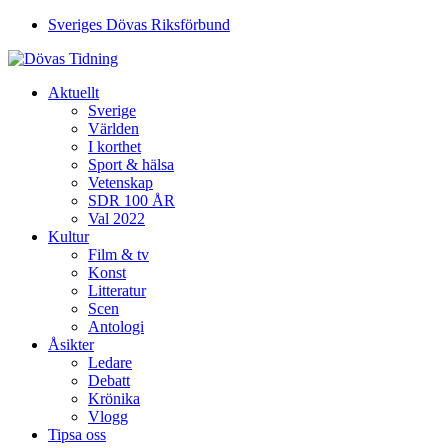
Sveriges Dövas Riksförbund
Aktuellt
Sverige
Världen
I korthet
Sport & hälsa
Vetenskap
SDR 100 ÅR
Val 2022
Kultur
Film & tv
Konst
Litteratur
Scen
Antologi
Åsikter
Ledare
Debatt
Krönika
Vlogg
Tipsa oss