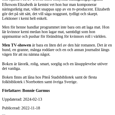
Eftersom Elizabeth är k
emist vet hon hur man komponerar
näringsriktig mat, vilket snappas upp av en tv-producent. Elizabeth
gör det på sitt sätt, det vill säga noggrant, tydligt och skarpt.
Lektioner i kemi helt enkelt.
Men för henne handlar programmet inte bara om att laga mat. Hon
lär kvinnor kemi medan hon lagar mat, samtidigt som hon
uppmuntrar och pushar för förändring för kvinnors roll i världen.
Men TV-showen
är bara en liten del av den här romanen. Det är en
hund, en granne, många roddare och en och annan journalist längs
vägen för att nu nämna något.
Boken är lärorik, r
olig, smart, sorglig och en läsupplevelse utöver
det vanliga.
Boken finns att låna hos Piteå Stadsbibliotek samt de flesta
folkbibliotek i Norrbotten samt övriga Sverige.
Författare: Bonnie Garmus
Uppdaterad: 2024-02-13
Publicerad: 2022-11-18