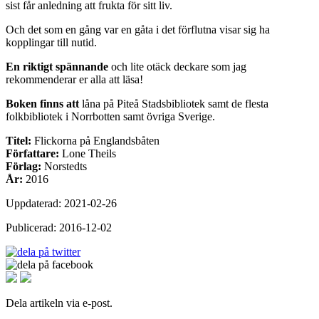
sist får anledning att frukta för sitt liv.
Och det som en gång var en gåta i det förflutna visar sig ha
kopplingar till nutid.
En riktigt spännande
och lite otäck deckare som jag
rekommenderar er alla att läsa!
Boken finns att
låna på Piteå Stadsbibliotek samt de flesta
folkbibliotek i Norrbotten samt övriga Sverige.
Titel:
Flickorna på Englandsbåten
Författare:
Lone Theils
Förlag:
Norstedts
År:
2016
Uppdaterad: 2021-02-26
Publicerad: 2016-12-02
Dela artikeln via e-post.