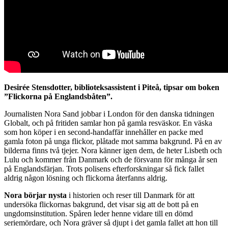
Desirée Stensdotter, biblioteksassistent i Piteå, tipsar om boken
”Flickorna på Englandsbåten”.
Journalisten Nora Sand jobbar i London för den danska tidningen
Globalt, och på fritiden samlar hon på gamla resväskor. En väska
som hon köper i en second-handaffär innehåller en packe med
gamla foton på unga flickor, plåtade mot samma bakgrund. På en av
bilderna finns två tjejer. Nora känner igen dem, de heter Lisbeth och
Lulu och kommer från Danmark och de försvann för många år sen
på Englandsfärjan. Trots polisens efterforskningar så fick fallet
aldrig någon lösning och flickorna återfanns aldrig.
Nora börjar nysta
i historien och reser till Danmark för att
undersöka flickornas bakgrund, det visar sig att de bott på en
ungdomsinstitution. Spåren leder henne vidare till en dömd
seriemördare, och Nora gräver så djupt i det gamla fallet att hon till