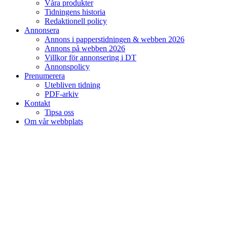
Våra produkter
Tidningens historia
Redaktionell policy
Annonsera
Annons i papperstidningen & webben 2026
Annons på webben 2026
Villkor för annonsering i DT
Annonspolicy
Prenumerera
Utebliven tidning
PDF-arkiv
Kontakt
Tipsa oss
Om vår webbplats