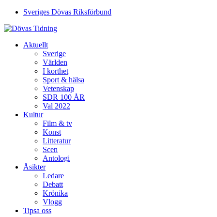
Sveriges Dövas Riksförbund
Aktuellt
Sverige
Världen
I korthet
Sport & hälsa
Vetenskap
SDR 100 ÅR
Val 2022
Kultur
Film & tv
Konst
Litteratur
Scen
Antologi
Åsikter
Ledare
Debatt
Krönika
Vlogg
Tipsa oss