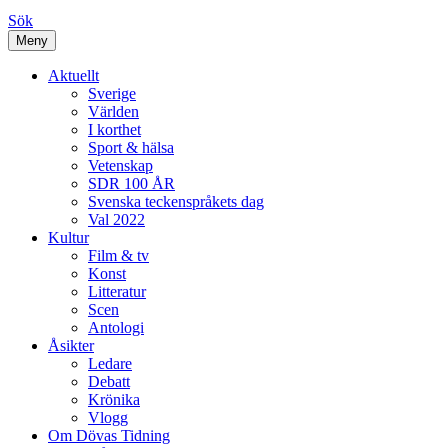
Sök
Meny
Aktuellt
Sverige
Världen
I korthet
Sport & hälsa
Vetenskap
SDR 100 ÅR
Svenska teckenspråkets dag
Val 2022
Kultur
Film & tv
Konst
Litteratur
Scen
Antologi
Åsikter
Ledare
Debatt
Krönika
Vlogg
Om Dövas Tidning