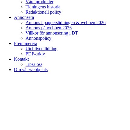
Våra produkter
Tidningens historia
Redaktionell policy
Annonsera
Annons i papperstidningen & webben 2026
Annons på webben 2026
Villkor för annonsering i DT
Annonspolicy
Prenumerera
Utebliven tidning
PDF-arkiv
Kontakt
Tipsa oss
Om vår webbplats