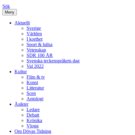
Sök
Meny
Aktuellt
Sverige
Världen
I korthet
Sport & hälsa
Vetenskap
SDR 100 ÅR
Svenska teckenspråkets dag
Val 2022
Kultur
Film & tv
Konst
Litteratur
Scen
Antologi
Åsikter
Ledare
Debatt
Krönika
Vlogg
Om Dövas Tidning