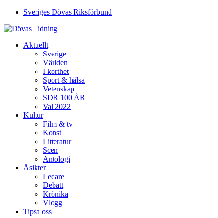
Sveriges Dövas Riksförbund
Aktuellt
Sverige
Världen
I korthet
Sport & hälsa
Vetenskap
SDR 100 ÅR
Val 2022
Kultur
Film & tv
Konst
Litteratur
Scen
Antologi
Åsikter
Ledare
Debatt
Krönika
Vlogg
Tipsa oss