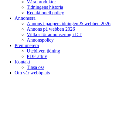
Våra produkter
Tidningens historia
Redaktionell policy
Annonsera
Annons i papperstidningen & webben 2026
Annons på webben 2026
Villkor för annonsering i DT
Annonspolicy
Prenumerera
Utebliven tidning
PDF-arkiv
Kontakt
Tipsa oss
Om vår webbplats