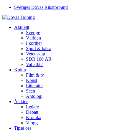
Sveriges Dövas Riksförbund
Aktuellt
Sverige
Världen
I korthet
Sport & hälsa
Vetenskap
SDR 100 ÅR
Val 2022
Kultur
Film & tv
Konst
Litteratur
Scen
Antologi
Åsikter
Ledare
Debatt
Krönika
Vlogg
Tipsa oss