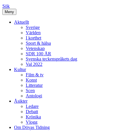
Sök
Meny
Aktuellt
Sverige
Världen
I korthet
Sport & hälsa
Vetenskap
SDR 100 ÅR
Svenska teckenspråkets dag
Val 2022
Kultur
Film & tv
Konst
Litteratur
Scen
Antologi
Åsikter
Ledare
Debatt
Krönika
Vlogg
Om Dövas Tidning