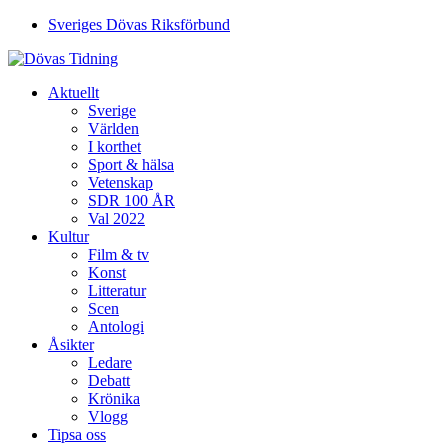
Sveriges Dövas Riksförbund
Aktuellt
Sverige
Världen
I korthet
Sport & hälsa
Vetenskap
SDR 100 ÅR
Val 2022
Kultur
Film & tv
Konst
Litteratur
Scen
Antologi
Åsikter
Ledare
Debatt
Krönika
Vlogg
Tipsa oss