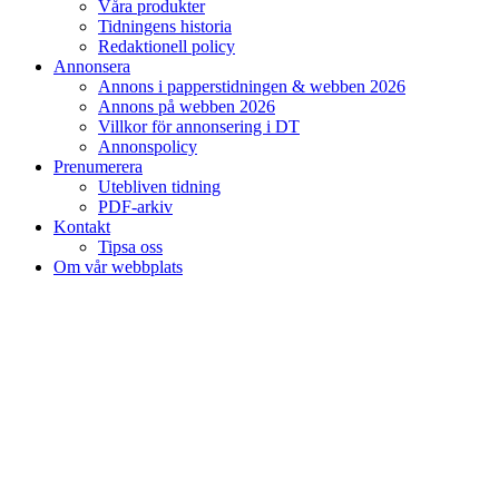
Våra produkter
Tidningens historia
Redaktionell policy
Annonsera
Annons i papperstidningen & webben 2026
Annons på webben 2026
Villkor för annonsering i DT
Annonspolicy
Prenumerera
Utebliven tidning
PDF-arkiv
Kontakt
Tipsa oss
Om vår webbplats