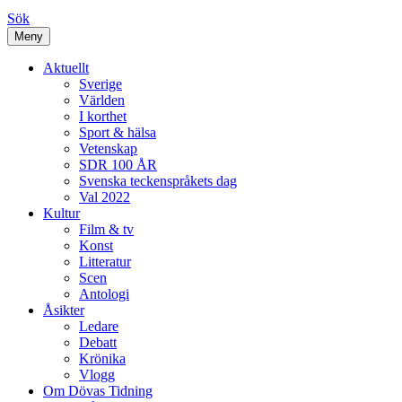
Sök
Meny
Aktuellt
Sverige
Världen
I korthet
Sport & hälsa
Vetenskap
SDR 100 ÅR
Svenska teckenspråkets dag
Val 2022
Kultur
Film & tv
Konst
Litteratur
Scen
Antologi
Åsikter
Ledare
Debatt
Krönika
Vlogg
Om Dövas Tidning