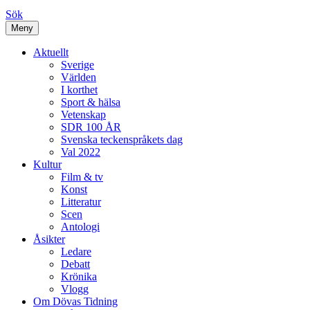
Sök
Meny
Aktuellt
Sverige
Världen
I korthet
Sport & hälsa
Vetenskap
SDR 100 ÅR
Svenska teckenspråkets dag
Val 2022
Kultur
Film & tv
Konst
Litteratur
Scen
Antologi
Åsikter
Ledare
Debatt
Krönika
Vlogg
Om Dövas Tidning