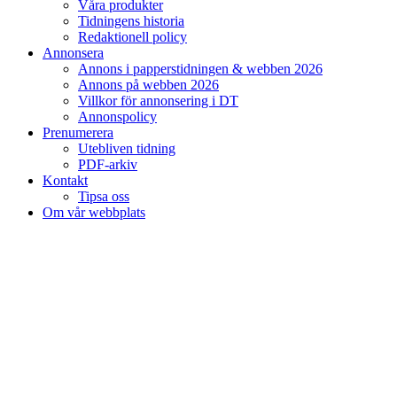
Våra produkter
Tidningens historia
Redaktionell policy
Annonsera
Annons i papperstidningen & webben 2026
Annons på webben 2026
Villkor för annonsering i DT
Annonspolicy
Prenumerera
Utebliven tidning
PDF-arkiv
Kontakt
Tipsa oss
Om vår webbplats