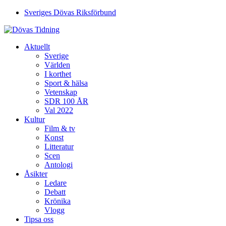
Sveriges Dövas Riksförbund
Aktuellt
Sverige
Världen
I korthet
Sport & hälsa
Vetenskap
SDR 100 ÅR
Val 2022
Kultur
Film & tv
Konst
Litteratur
Scen
Antologi
Åsikter
Ledare
Debatt
Krönika
Vlogg
Tipsa oss