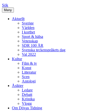
Sök
Meny
Aktuellt
Sverige
Världen
I korthet
Sport & hälsa
Vetenskap
SDR 100 ÅR
Svenska teckenspråkets dag
Val 2022
Kultur
Film & tv
Konst
Litteratur
Scen
Antologi
Åsikter
Ledare
Debatt
Krönika
Vlogg
Om Dövas Tidning