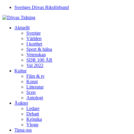
Sveriges Dövas Riksförbund
Aktuellt
Sverige
Världen
I korthet
Sport & hälsa
Vetenskap
SDR 100 ÅR
Val 2022
Kultur
Film & tv
Konst
Litteratur
Scen
Antologi
Åsikter
Ledare
Debatt
Krönika
Vlogg
Tipsa oss