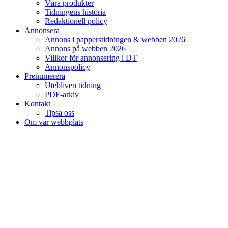
Våra produkter
Tidningens historia
Redaktionell policy
Annonsera
Annons i papperstidningen & webben 2026
Annons på webben 2026
Villkor för annonsering i DT
Annonspolicy
Prenumerera
Utebliven tidning
PDF-arkiv
Kontakt
Tipsa oss
Om vår webbplats