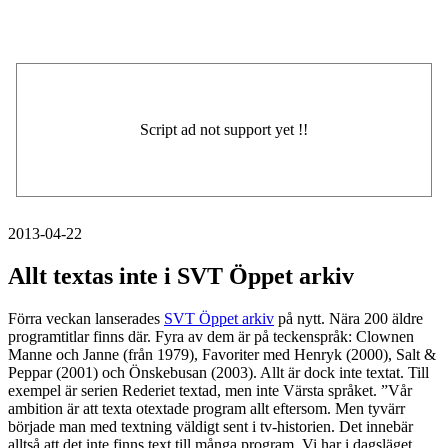
2013-04-22
Allt textas inte i SVT Öppet arkiv
Förra veckan lanserades
SVT Öppet arkiv
på nytt. Nära 200 äldre
programtitlar finns där. Fyra av dem är på teckenspråk: Clownen
Manne och Janne (från 1979), Favoriter med Henryk (2000), Salt &
Peppar (2001) och Önskebusan (2003). Allt är dock inte textat. Till
exempel är serien Rederiet textad, men inte Värsta språket. ”Vår
ambition är att texta otextade program allt eftersom. Men tyvärr
började man med textning väldigt sent i tv-historien. Det innebär
alltså att det inte finns text till många program. Vi har i dagsläget