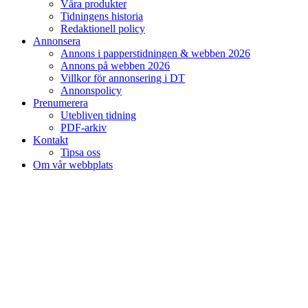
Våra produkter
Tidningens historia
Redaktionell policy
Annonsera
Annons i papperstidningen & webben 2026
Annons på webben 2026
Villkor för annonsering i DT
Annonspolicy
Prenumerera
Utebliven tidning
PDF-arkiv
Kontakt
Tipsa oss
Om vår webbplats