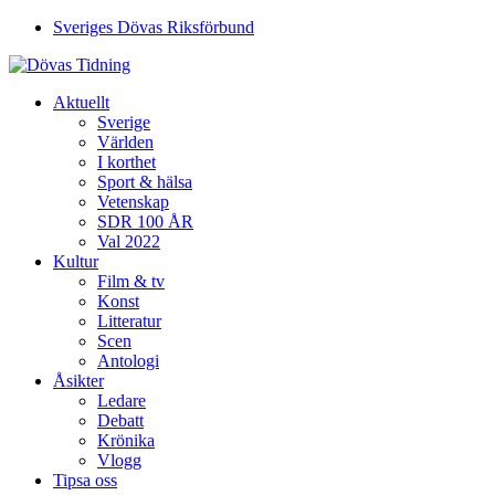
Sveriges Dövas Riksförbund
Aktuellt
Sverige
Världen
I korthet
Sport & hälsa
Vetenskap
SDR 100 ÅR
Val 2022
Kultur
Film & tv
Konst
Litteratur
Scen
Antologi
Åsikter
Ledare
Debatt
Krönika
Vlogg
Tipsa oss