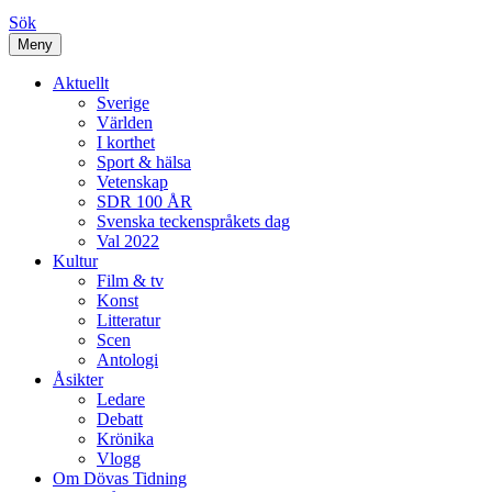
Sök
Meny
Aktuellt
Sverige
Världen
I korthet
Sport & hälsa
Vetenskap
SDR 100 ÅR
Svenska teckenspråkets dag
Val 2022
Kultur
Film & tv
Konst
Litteratur
Scen
Antologi
Åsikter
Ledare
Debatt
Krönika
Vlogg
Om Dövas Tidning