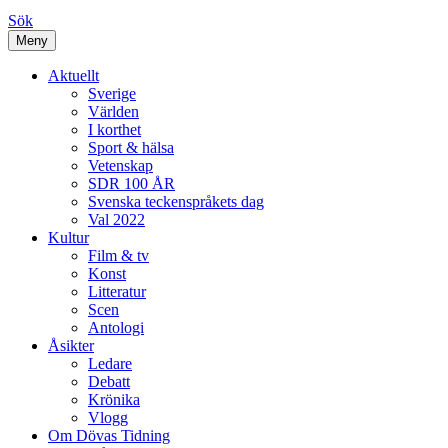
Sök
Meny
Aktuellt
Sverige
Världen
I korthet
Sport & hälsa
Vetenskap
SDR 100 ÅR
Svenska teckenspråkets dag
Val 2022
Kultur
Film & tv
Konst
Litteratur
Scen
Antologi
Åsikter
Ledare
Debatt
Krönika
Vlogg
Om Dövas Tidning