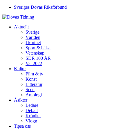
Sveriges Dövas Riksförbund
Aktuellt
Sverige
Världen
I korthet
Sport & hälsa
Vetenskap
SDR 100 ÅR
Val 2022
Kultur
Film & tv
Konst
Litteratur
Scen
Antologi
Åsikter
Ledare
Debatt
Krönika
Vlogg
Tipsa oss