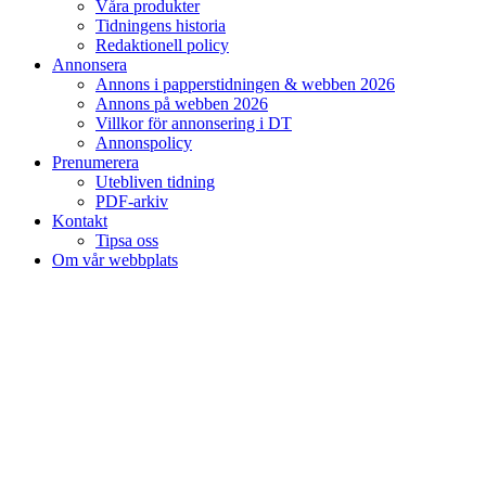
Våra produkter
Tidningens historia
Redaktionell policy
Annonsera
Annons i papperstidningen & webben 2026
Annons på webben 2026
Villkor för annonsering i DT
Annonspolicy
Prenumerera
Utebliven tidning
PDF-arkiv
Kontakt
Tipsa oss
Om vår webbplats