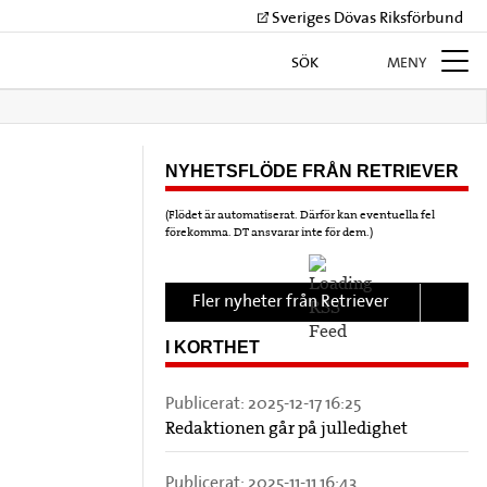
Sveriges Dövas Riksförbund
SÖK
MENY
NYHETSFLÖDE FRÅN RETRIEVER
(Flödet är automatiserat. Därför kan eventuella fel
förekomma. DT ansvarar inte för dem.)
Fler nyheter från Retriever
I KORTHET
Publicerat:
2025-12-17 16:25
Redaktionen går på julledighet
Publicerat:
2025-11-11 16:43