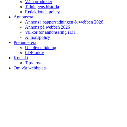
Våra produkter
Tidningens historia
Redaktionell policy
Annonsera
Annons i papperstidningen & webben 2026
Annons på webben 2026
Villkor för annonsering i DT
Annonspolicy
Prenumerera
Utebliven tidning
PDF-arkiv
Kontakt
Tipsa oss
Om vår webbplats