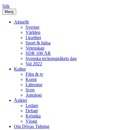
Sök
Meny
Aktuellt
Sverige
Världen
I korthet
Sport & hälsa
Vetenskap
SDR 100 ÅR
Svenska teckenspråkets dag
Val 2022
Kultur
Film & tv
Konst
Litteratur
Scen
Antologi
Åsikter
Ledare
Debatt
Krönika
Vlogg
Om Dövas Tidning