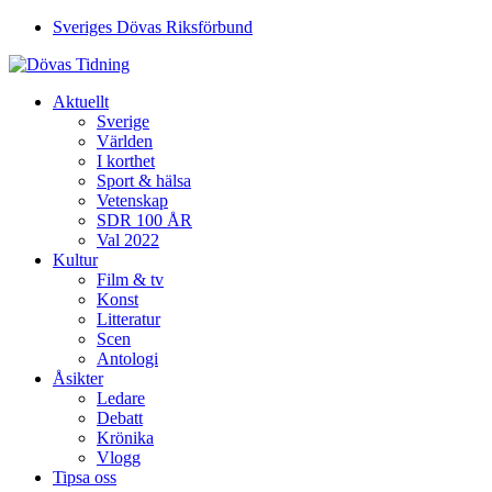
Sveriges Dövas Riksförbund
Aktuellt
Sverige
Världen
I korthet
Sport & hälsa
Vetenskap
SDR 100 ÅR
Val 2022
Kultur
Film & tv
Konst
Litteratur
Scen
Antologi
Åsikter
Ledare
Debatt
Krönika
Vlogg
Tipsa oss