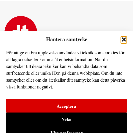
Hantera samtycke
För att ge en bra upplevelse använder vi teknik som cookies för
att lagra och/eller komma åt enhetsinformation. När du
Dövas Tidning
samtycker till dessa tekniker kan vi behandla data som
Rissneleden 138
surfbeteende eller unika ID:n på denna webbplats. Om du inte
174 57 Sundbyberg
samtycker eller om du återkallar ditt samtycke kan detta påverka
vissa funktioner negativt.
Utgivare av dovastidning.se:
Erdem Akan
Acceptera
Dövas Tidning i sociala medier:
Neka
Visa preferenser