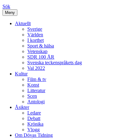
Sök
Meny
Aktuellt
Sverige
Världen
I korthet
Sport & hälsa
Vetenskap
SDR 100 ÅR
Svenska teckenspråkets dag
Val 2022
Kultur
Film & tv
Konst
Litteratur
Scen
Antologi
Åsikter
Ledare
Debatt
Krönika
Vlogg
Om Dövas Tidning