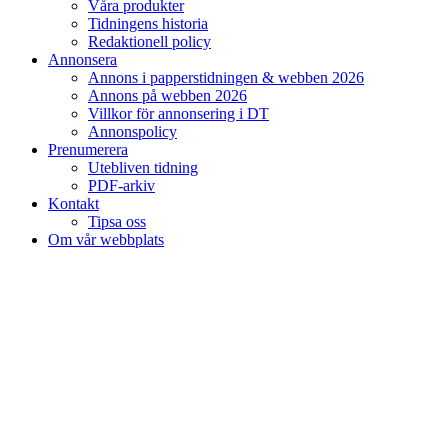
Våra produkter
Tidningens historia
Redaktionell policy
Annonsera
Annons i papperstidningen & webben 2026
Annons på webben 2026
Villkor för annonsering i DT
Annonspolicy
Prenumerera
Utebliven tidning
PDF-arkiv
Kontakt
Tipsa oss
Om vår webbplats