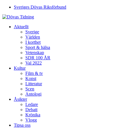
Sveriges Dövas Riksförbund
Aktuellt
Sverige
Världen
I korthet
Sport & hälsa
Vetenskap
SDR 100 ÅR
Val 2022
Kultur
Film & tv
Konst
Litteratur
Scen
Antologi
Åsikter
Ledare
Debatt
Krönika
Vlogg
Tipsa oss