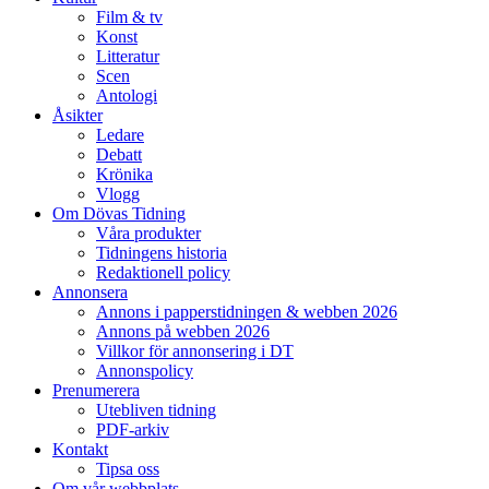
Film & tv
Konst
Litteratur
Scen
Antologi
Åsikter
Ledare
Debatt
Krönika
Vlogg
Om Dövas Tidning
Våra produkter
Tidningens historia
Redaktionell policy
Annonsera
Annons i papperstidningen & webben 2026
Annons på webben 2026
Villkor för annonsering i DT
Annonspolicy
Prenumerera
Utebliven tidning
PDF-arkiv
Kontakt
Tipsa oss
Om vår webbplats