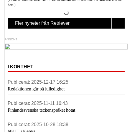
(Flödet är automatiserat. Därför kan eventuella fel förekomma. DT ansvarar inte för
dem.)
Fler nyheter från Retriever
ANNONS:
I KORTHET
Publicerat:
2025-12-17 16:25
Redaktionen går på julledighet
Publicerat:
2025-11-11 16:43
Finlandssvenska teckenspråket hotat
Publicerat:
2025-10-28 18:38
NKJT i Kenya