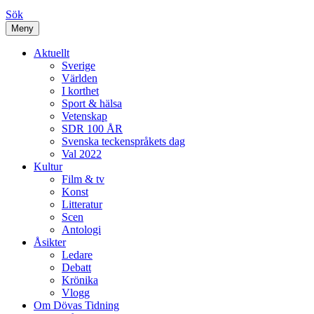
Sök
Meny
Aktuellt
Sverige
Världen
I korthet
Sport & hälsa
Vetenskap
SDR 100 ÅR
Svenska teckenspråkets dag
Val 2022
Kultur
Film & tv
Konst
Litteratur
Scen
Antologi
Åsikter
Ledare
Debatt
Krönika
Vlogg
Om Dövas Tidning