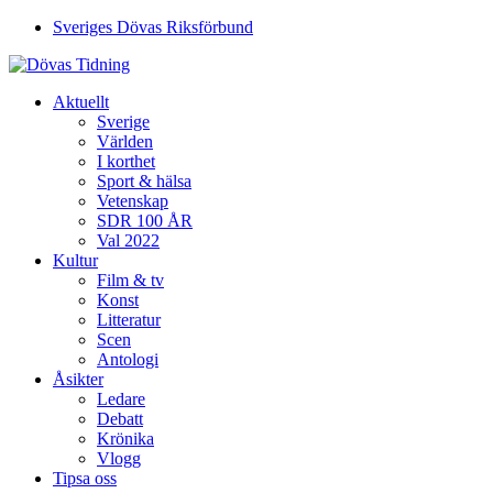
Sveriges Dövas Riksförbund
Aktuellt
Sverige
Världen
I korthet
Sport & hälsa
Vetenskap
SDR 100 ÅR
Val 2022
Kultur
Film & tv
Konst
Litteratur
Scen
Antologi
Åsikter
Ledare
Debatt
Krönika
Vlogg
Tipsa oss