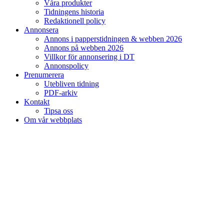
Våra produkter
Tidningens historia
Redaktionell policy
Annonsera
Annons i papperstidningen & webben 2026
Annons på webben 2026
Villkor för annonsering i DT
Annonspolicy
Prenumerera
Utebliven tidning
PDF-arkiv
Kontakt
Tipsa oss
Om vår webbplats