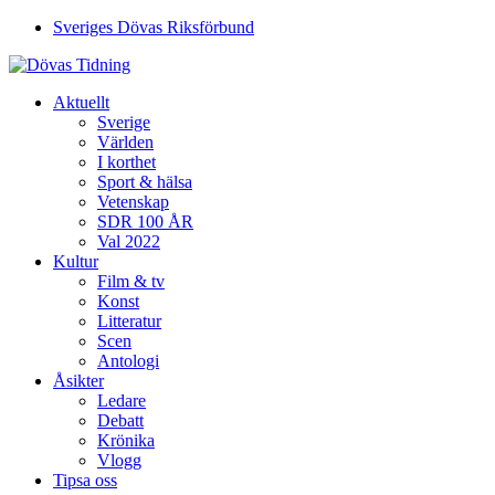
Sveriges Dövas Riksförbund
Aktuellt
Sverige
Världen
I korthet
Sport & hälsa
Vetenskap
SDR 100 ÅR
Val 2022
Kultur
Film & tv
Konst
Litteratur
Scen
Antologi
Åsikter
Ledare
Debatt
Krönika
Vlogg
Tipsa oss