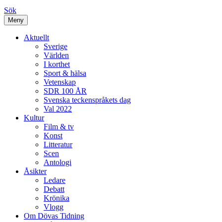
Sök
Meny
Aktuellt
Sverige
Världen
I korthet
Sport & hälsa
Vetenskap
SDR 100 ÅR
Svenska teckenspråkets dag
Val 2022
Kultur
Film & tv
Konst
Litteratur
Scen
Antologi
Åsikter
Ledare
Debatt
Krönika
Vlogg
Om Dövas Tidning