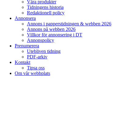
Våra produkter
Tidningens historia
Redaktionell policy
Annonsera
Annons i papperstidningen & webben 2026
Annons på webben 2026
Villkor för annonsering i DT
Annonspolicy
Prenumerera
Utebliven tidning
PDF-arkiv
Kontakt
Tipsa oss
Om vår webbplats