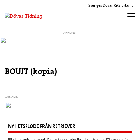
Sveriges Dövas Riksförbund
ANNONS:
BOUJT (kopia)
ANNONS:
NYHETSFLÖDE FRÅN RETRIEVER
(Flödet är automatiserat. Därför kan eventuella fel förekomma. DT ansvarar inte