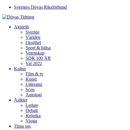
Sveriges Dövas Riksförbund
Aktuellt
Sverige
Världen
I korthet
Sport & hälsa
Vetenskap
SDR 100 ÅR
Val 2022
Kultur
Film & tv
Konst
Litteratur
Scen
Antologi
Åsikter
Ledare
Debatt
Krönika
Vlogg
Tipsa oss