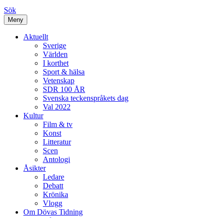
Sök
Meny
Aktuellt
Sverige
Världen
I korthet
Sport & hälsa
Vetenskap
SDR 100 ÅR
Svenska teckenspråkets dag
Val 2022
Kultur
Film & tv
Konst
Litteratur
Scen
Antologi
Åsikter
Ledare
Debatt
Krönika
Vlogg
Om Dövas Tidning