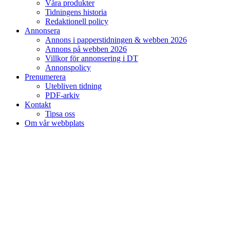
Våra produkter
Tidningens historia
Redaktionell policy
Annonsera
Annons i papperstidningen & webben 2026
Annons på webben 2026
Villkor för annonsering i DT
Annonspolicy
Prenumerera
Utebliven tidning
PDF-arkiv
Kontakt
Tipsa oss
Om vår webbplats