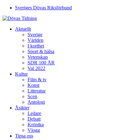
Sveriges Dövas Riksförbund
Aktuellt
Sverige
Världen
I korthet
Sport & hälsa
Vetenskap
SDR 100 ÅR
Val 2022
Kultur
Film & tv
Konst
Litteratur
Scen
Antologi
Åsikter
Ledare
Debatt
Krönika
Vlogg
Tipsa oss