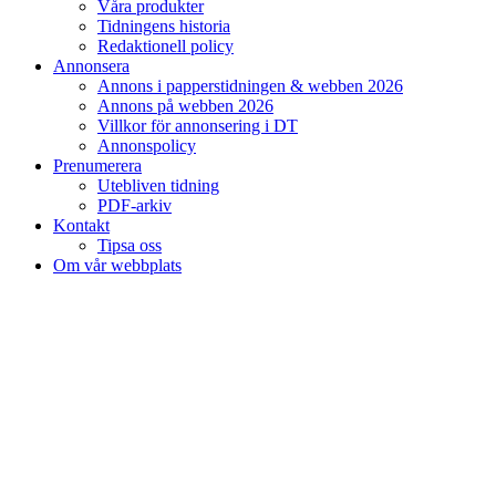
Våra produkter
Tidningens historia
Redaktionell policy
Annonsera
Annons i papperstidningen & webben 2026
Annons på webben 2026
Villkor för annonsering i DT
Annonspolicy
Prenumerera
Utebliven tidning
PDF-arkiv
Kontakt
Tipsa oss
Om vår webbplats