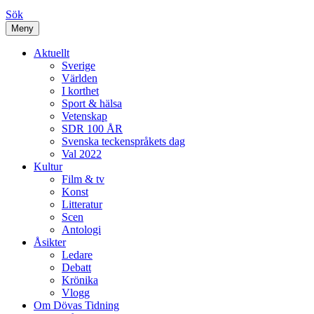
Sök
Meny
Aktuellt
Sverige
Världen
I korthet
Sport & hälsa
Vetenskap
SDR 100 ÅR
Svenska teckenspråkets dag
Val 2022
Kultur
Film & tv
Konst
Litteratur
Scen
Antologi
Åsikter
Ledare
Debatt
Krönika
Vlogg
Om Dövas Tidning