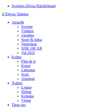
Sveriges Dövas Riksförbund
Aktuellt
Sverige
Världen
I korthet
Sport & hälsa
Vetenskap
SDR 100 ÅR
Val 2022
Kultur
Film & tv
Konst
Litteratur
Scen
Antologi
Åsikter
Ledare
Debatt
Krönika
Vlogg
Tipsa oss