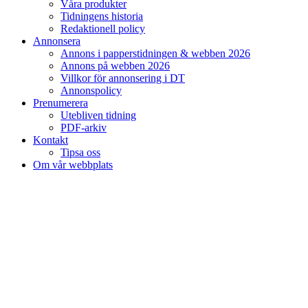
Våra produkter
Tidningens historia
Redaktionell policy
Annonsera
Annons i papperstidningen & webben 2026
Annons på webben 2026
Villkor för annonsering i DT
Annonspolicy
Prenumerera
Utebliven tidning
PDF-arkiv
Kontakt
Tipsa oss
Om vår webbplats