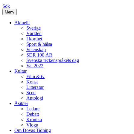
Sök
Meny
Aktuellt
Sverige
Världen
I korthet
Sport & hälsa
Vetenskap
SDR 100 ÅR
Svenska teckenspråkets dag
Val 2022
Kultur
Film & tv
Konst
Litteratur
Scen
Antologi
Åsikter
Ledare
Debatt
Krönika
Vlogg
Om Dövas Tidning