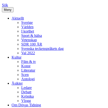
Sök
Meny
Aktuellt
Sverige
Världen
I korthet
Sport & hälsa
Vetenskap
SDR 100 ÅR
Svenska teckenspråkets dag
Val 2022
Kultur
Film & tv
Konst
Litteratur
Scen
Antologi
Åsikter
Ledare
Debatt
Krönika
Vlogg
Om Dövas Tidning