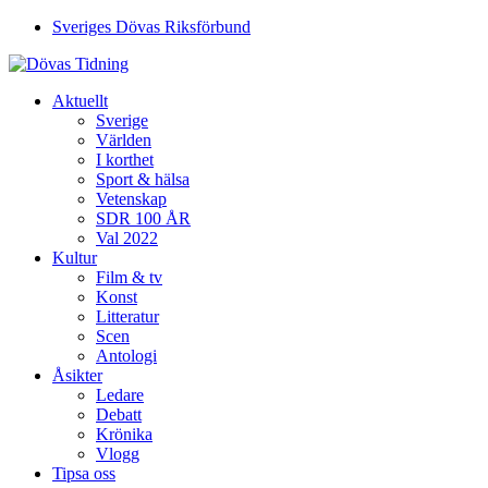
Sveriges Dövas Riksförbund
Aktuellt
Sverige
Världen
I korthet
Sport & hälsa
Vetenskap
SDR 100 ÅR
Val 2022
Kultur
Film & tv
Konst
Litteratur
Scen
Antologi
Åsikter
Ledare
Debatt
Krönika
Vlogg
Tipsa oss