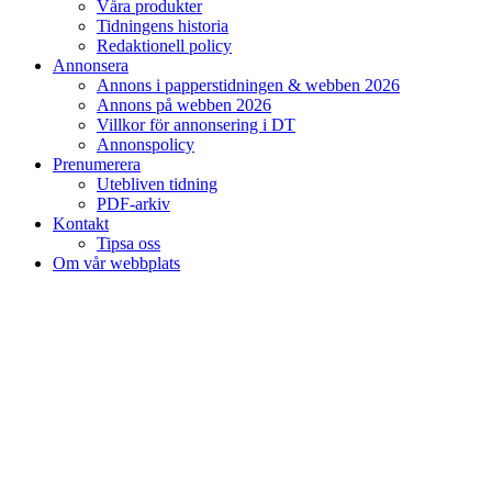
Våra produkter
Tidningens historia
Redaktionell policy
Annonsera
Annons i papperstidningen & webben 2026
Annons på webben 2026
Villkor för annonsering i DT
Annonspolicy
Prenumerera
Utebliven tidning
PDF-arkiv
Kontakt
Tipsa oss
Om vår webbplats