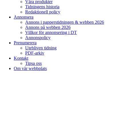
Våra produkter
Tidningens historia
Redaktionell policy
Annonsera
Annons i papperstidningen & webben 2026
Annons på webben 2026
Villkor för annonsering i DT
Annonspolicy
Prenumerera
Utebliven tidning
PDF-arkiv
Kontakt
Tipsa oss
Om vår webbplats