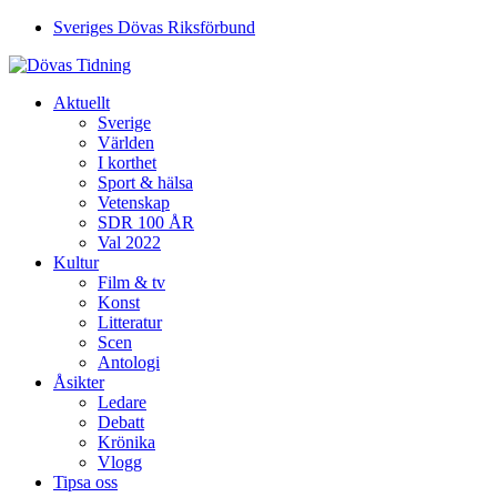
Sveriges Dövas Riksförbund
Aktuellt
Sverige
Världen
I korthet
Sport & hälsa
Vetenskap
SDR 100 ÅR
Val 2022
Kultur
Film & tv
Konst
Litteratur
Scen
Antologi
Åsikter
Ledare
Debatt
Krönika
Vlogg
Tipsa oss