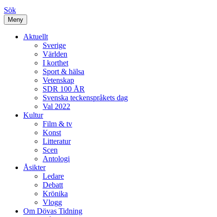
Sök
Meny
Aktuellt
Sverige
Världen
I korthet
Sport & hälsa
Vetenskap
SDR 100 ÅR
Svenska teckenspråkets dag
Val 2022
Kultur
Film & tv
Konst
Litteratur
Scen
Antologi
Åsikter
Ledare
Debatt
Krönika
Vlogg
Om Dövas Tidning