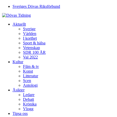
Sveriges Dövas Riksförbund
Aktuellt
Sverige
Världen
I korthet
Sport & hälsa
Vetenskap
SDR 100 ÅR
Val 2022
Kultur
Film & tv
Konst
Litteratur
Scen
Antologi
Åsikter
Ledare
Debatt
Krönika
Vlogg
Tipsa oss