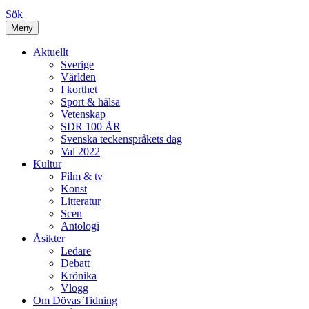
Sök
Meny
Aktuellt
Sverige
Världen
I korthet
Sport & hälsa
Vetenskap
SDR 100 ÅR
Svenska teckenspråkets dag
Val 2022
Kultur
Film & tv
Konst
Litteratur
Scen
Antologi
Åsikter
Ledare
Debatt
Krönika
Vlogg
Om Dövas Tidning