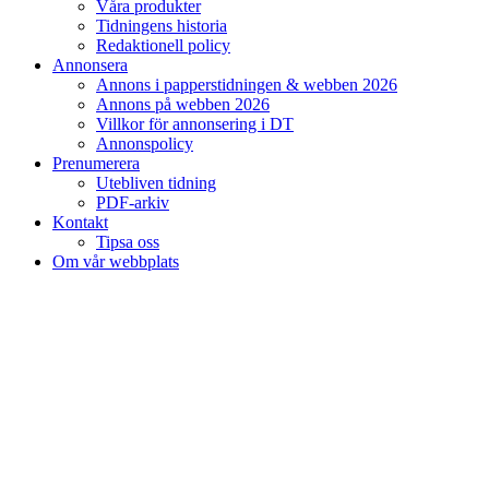
Våra produkter
Tidningens historia
Redaktionell policy
Annonsera
Annons i papperstidningen & webben 2026
Annons på webben 2026
Villkor för annonsering i DT
Annonspolicy
Prenumerera
Utebliven tidning
PDF-arkiv
Kontakt
Tipsa oss
Om vår webbplats