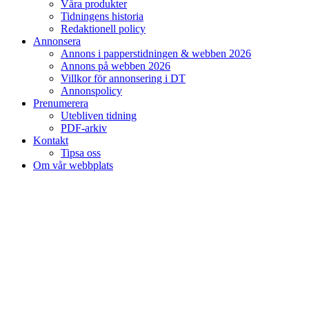
Våra produkter
Tidningens historia
Redaktionell policy
Annonsera
Annons i papperstidningen & webben 2026
Annons på webben 2026
Villkor för annonsering i DT
Annonspolicy
Prenumerera
Utebliven tidning
PDF-arkiv
Kontakt
Tipsa oss
Om vår webbplats