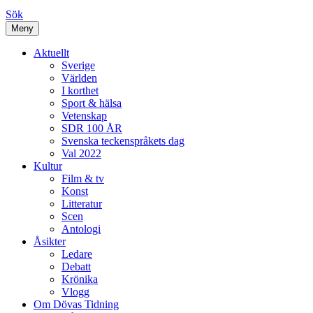
Sök
Meny
Aktuellt
Sverige
Världen
I korthet
Sport & hälsa
Vetenskap
SDR 100 ÅR
Svenska teckenspråkets dag
Val 2022
Kultur
Film & tv
Konst
Litteratur
Scen
Antologi
Åsikter
Ledare
Debatt
Krönika
Vlogg
Om Dövas Tidning