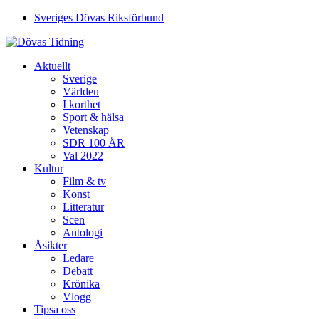
Sveriges Dövas Riksförbund
Aktuellt
Sverige
Världen
I korthet
Sport & hälsa
Vetenskap
SDR 100 ÅR
Val 2022
Kultur
Film & tv
Konst
Litteratur
Scen
Antologi
Åsikter
Ledare
Debatt
Krönika
Vlogg
Tipsa oss