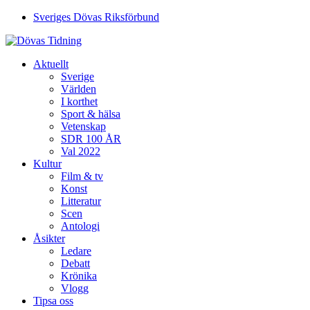
Sveriges Dövas Riksförbund
Aktuellt
Sverige
Världen
I korthet
Sport & hälsa
Vetenskap
SDR 100 ÅR
Val 2022
Kultur
Film & tv
Konst
Litteratur
Scen
Antologi
Åsikter
Ledare
Debatt
Krönika
Vlogg
Tipsa oss