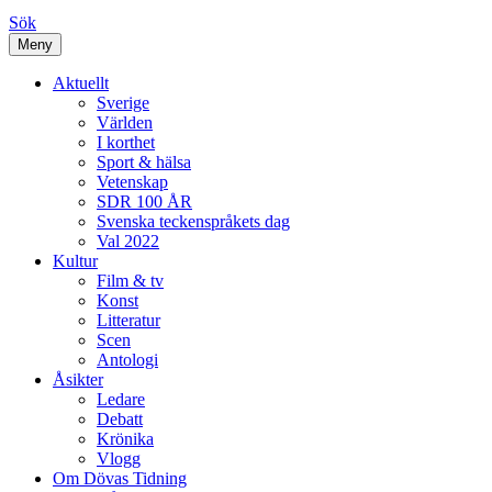
Sök
Meny
Aktuellt
Sverige
Världen
I korthet
Sport & hälsa
Vetenskap
SDR 100 ÅR
Svenska teckenspråkets dag
Val 2022
Kultur
Film & tv
Konst
Litteratur
Scen
Antologi
Åsikter
Ledare
Debatt
Krönika
Vlogg
Om Dövas Tidning