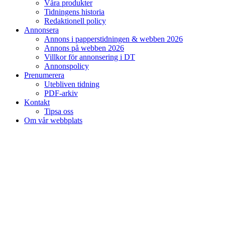
Våra produkter
Tidningens historia
Redaktionell policy
Annonsera
Annons i papperstidningen & webben 2026
Annons på webben 2026
Villkor för annonsering i DT
Annonspolicy
Prenumerera
Utebliven tidning
PDF-arkiv
Kontakt
Tipsa oss
Om vår webbplats