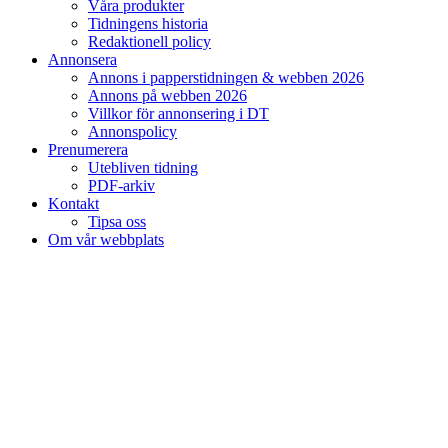
Våra produkter
Tidningens historia
Redaktionell policy
Annonsera
Annons i papperstidningen & webben 2026
Annons på webben 2026
Villkor för annonsering i DT
Annonspolicy
Prenumerera
Utebliven tidning
PDF-arkiv
Kontakt
Tipsa oss
Om vår webbplats