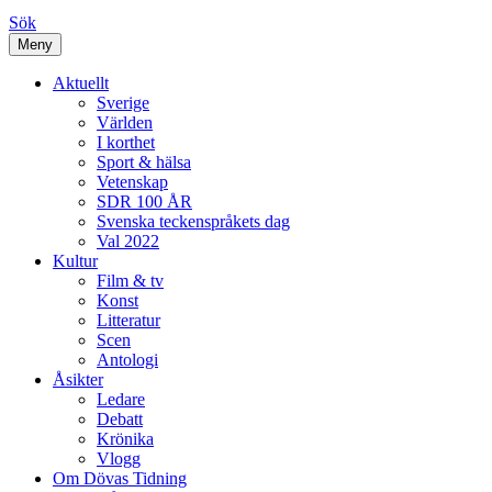
Sök
Meny
Aktuellt
Sverige
Världen
I korthet
Sport & hälsa
Vetenskap
SDR 100 ÅR
Svenska teckenspråkets dag
Val 2022
Kultur
Film & tv
Konst
Litteratur
Scen
Antologi
Åsikter
Ledare
Debatt
Krönika
Vlogg
Om Dövas Tidning