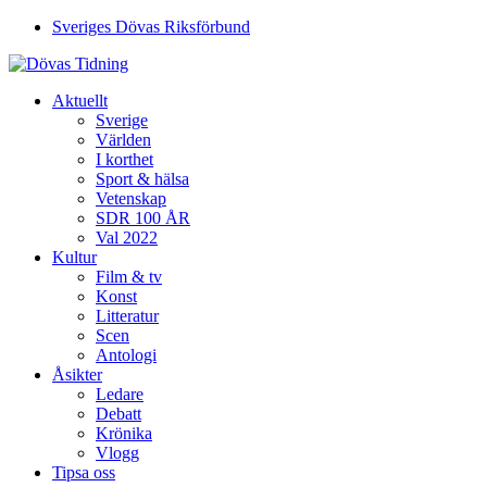
Sveriges Dövas Riksförbund
Aktuellt
Sverige
Världen
I korthet
Sport & hälsa
Vetenskap
SDR 100 ÅR
Val 2022
Kultur
Film & tv
Konst
Litteratur
Scen
Antologi
Åsikter
Ledare
Debatt
Krönika
Vlogg
Tipsa oss