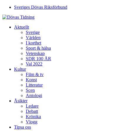
Sveriges Dövas Riksförbund
Aktuellt
Sverige
Världen
I korthet
Sport & hälsa
Vetenskap
SDR 100 ÅR
Val 2022
Kultur
Film & tv
Konst
Litteratur
Scen
Antologi
Åsikter
Ledare
Debatt
Krönika
Vlogg
Tipsa oss