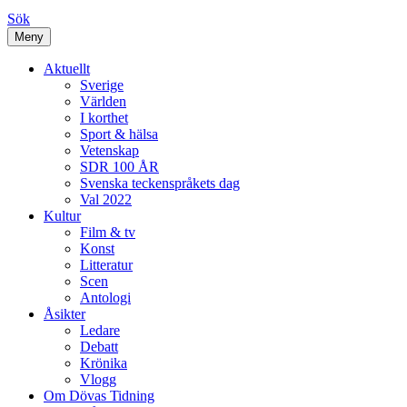
Sök
Meny
Aktuellt
Sverige
Världen
I korthet
Sport & hälsa
Vetenskap
SDR 100 ÅR
Svenska teckenspråkets dag
Val 2022
Kultur
Film & tv
Konst
Litteratur
Scen
Antologi
Åsikter
Ledare
Debatt
Krönika
Vlogg
Om Dövas Tidning