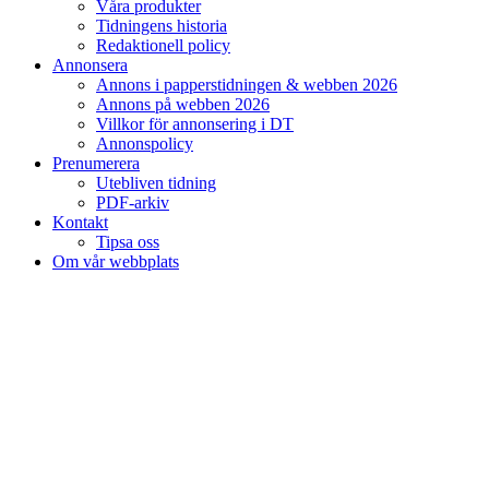
Våra produkter
Tidningens historia
Redaktionell policy
Annonsera
Annons i papperstidningen & webben 2026
Annons på webben 2026
Villkor för annonsering i DT
Annonspolicy
Prenumerera
Utebliven tidning
PDF-arkiv
Kontakt
Tipsa oss
Om vår webbplats