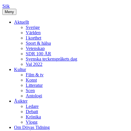
Sök
Meny
Aktuellt
Sverige
Världen
I korthet
Sport & hälsa
Vetenskap
SDR 100 ÅR
Svenska teckenspråkets dag
Val 2022
Kultur
Film & tv
Konst
Litteratur
Scen
Antologi
Åsikter
Ledare
Debatt
Krönika
Vlogg
Om Dövas Tidning