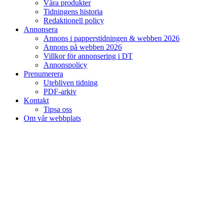
Våra produkter
Tidningens historia
Redaktionell policy
Annonsera
Annons i papperstidningen & webben 2026
Annons på webben 2026
Villkor för annonsering i DT
Annonspolicy
Prenumerera
Utebliven tidning
PDF-arkiv
Kontakt
Tipsa oss
Om vår webbplats