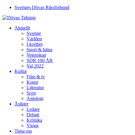
Sveriges Dövas Riksförbund
Aktuellt
Sverige
Världen
I korthet
Sport & hälsa
Vetenskap
SDR 100 ÅR
Val 2022
Kultur
Film & tv
Konst
Litteratur
Scen
Antologi
Åsikter
Ledare
Debatt
Krönika
Vlogg
Tipsa oss