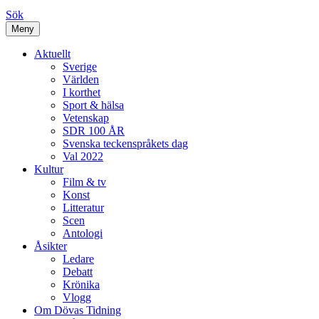
Sök
Meny
Aktuellt
Sverige
Världen
I korthet
Sport & hälsa
Vetenskap
SDR 100 ÅR
Svenska teckenspråkets dag
Val 2022
Kultur
Film & tv
Konst
Litteratur
Scen
Antologi
Åsikter
Ledare
Debatt
Krönika
Vlogg
Om Dövas Tidning