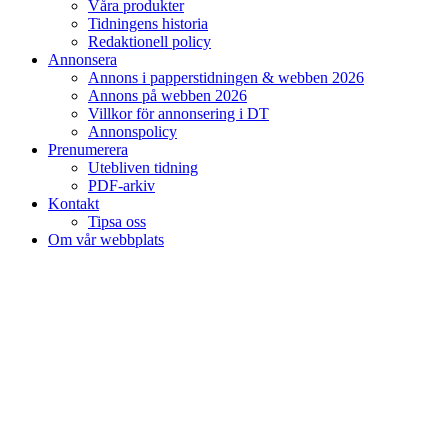
Våra produkter
Tidningens historia
Redaktionell policy
Annonsera
Annons i papperstidningen & webben 2026
Annons på webben 2026
Villkor för annonsering i DT
Annonspolicy
Prenumerera
Utebliven tidning
PDF-arkiv
Kontakt
Tipsa oss
Om vår webbplats