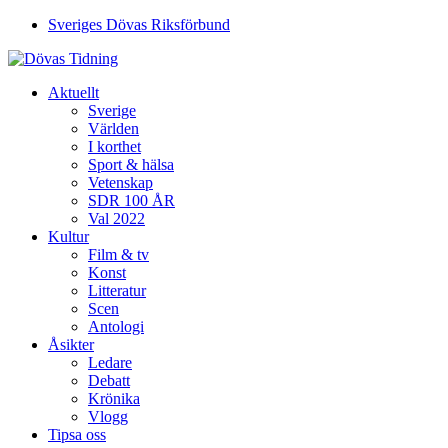
Sveriges Dövas Riksförbund
Aktuellt
Sverige
Världen
I korthet
Sport & hälsa
Vetenskap
SDR 100 ÅR
Val 2022
Kultur
Film & tv
Konst
Litteratur
Scen
Antologi
Åsikter
Ledare
Debatt
Krönika
Vlogg
Tipsa oss