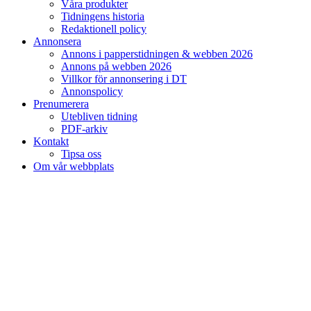
Våra produkter
Tidningens historia
Redaktionell policy
Annonsera
Annons i papperstidningen & webben 2026
Annons på webben 2026
Villkor för annonsering i DT
Annonspolicy
Prenumerera
Utebliven tidning
PDF-arkiv
Kontakt
Tipsa oss
Om vår webbplats