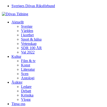
Sveriges Dövas Riksförbund
Aktuellt
Sverige
Världen
I korthet
Sport & hälsa
Vetenskap
SDR 100 ÅR
Val 2022
Kultur
Film & tv
Konst
Litteratur
Scen
Antologi
Åsikter
Ledare
Debatt
Krönika
Vlogg
Tipsa oss