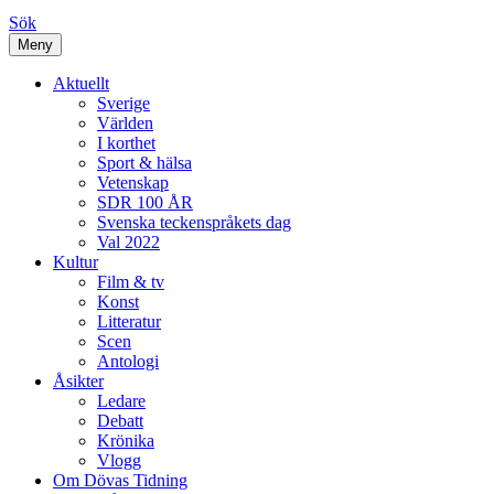
Sök
Meny
Aktuellt
Sverige
Världen
I korthet
Sport & hälsa
Vetenskap
SDR 100 ÅR
Svenska teckenspråkets dag
Val 2022
Kultur
Film & tv
Konst
Litteratur
Scen
Antologi
Åsikter
Ledare
Debatt
Krönika
Vlogg
Om Dövas Tidning