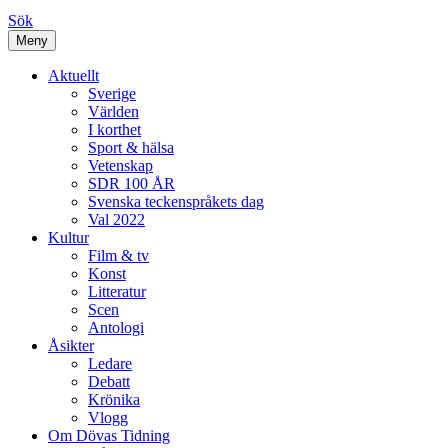
Sök
Meny
Aktuellt
Sverige
Världen
I korthet
Sport & hälsa
Vetenskap
SDR 100 ÅR
Svenska teckenspråkets dag
Val 2022
Kultur
Film & tv
Konst
Litteratur
Scen
Antologi
Åsikter
Ledare
Debatt
Krönika
Vlogg
Om Dövas Tidning