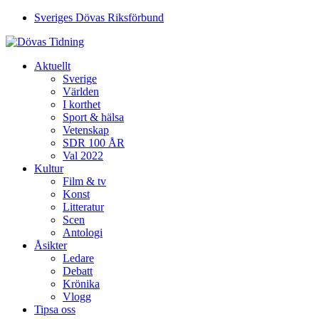
Sveriges Dövas Riksförbund
Aktuellt
Sverige
Världen
I korthet
Sport & hälsa
Vetenskap
SDR 100 ÅR
Val 2022
Kultur
Film & tv
Konst
Litteratur
Scen
Antologi
Åsikter
Ledare
Debatt
Krönika
Vlogg
Tipsa oss