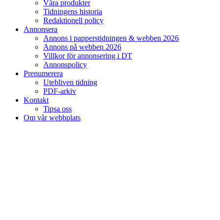
Våra produkter
Tidningens historia
Redaktionell policy
Annonsera
Annons i papperstidningen & webben 2026
Annons på webben 2026
Villkor för annonsering i DT
Annonspolicy
Prenumerera
Utebliven tidning
PDF-arkiv
Kontakt
Tipsa oss
Om vår webbplats