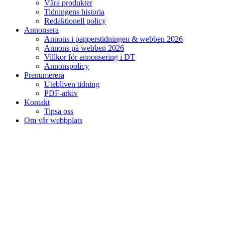
Våra produkter
Tidningens historia
Redaktionell policy
Annonsera
Annons i papperstidningen & webben 2026
Annons på webben 2026
Villkor för annonsering i DT
Annonspolicy
Prenumerera
Utebliven tidning
PDF-arkiv
Kontakt
Tipsa oss
Om vår webbplats