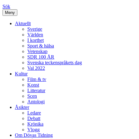
Sök
Meny
Aktuellt
Sverige
Världen
I korthet
Sport & hälsa
Vetenskap
SDR 100 ÅR
Svenska teckenspråkets dag
Val 2022
Kultur
Film & tv
Konst
Litteratur
Scen
Antologi
Åsikter
Ledare
Debatt
Krönika
Vlogg
Om Dövas Tidning