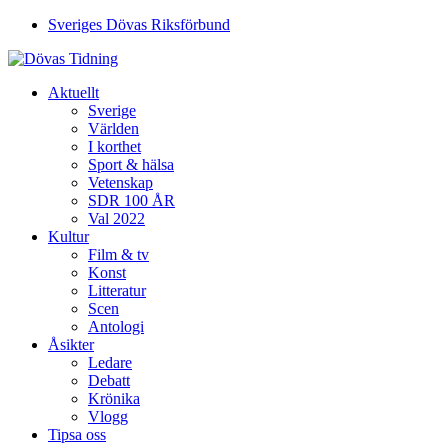
Sveriges Dövas Riksförbund
Aktuellt
Sverige
Världen
I korthet
Sport & hälsa
Vetenskap
SDR 100 ÅR
Val 2022
Kultur
Film & tv
Konst
Litteratur
Scen
Antologi
Åsikter
Ledare
Debatt
Krönika
Vlogg
Tipsa oss