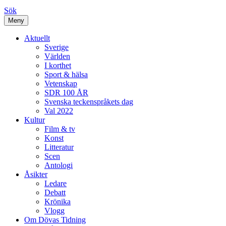
Sök
Meny
Aktuellt
Sverige
Världen
I korthet
Sport & hälsa
Vetenskap
SDR 100 ÅR
Svenska teckenspråkets dag
Val 2022
Kultur
Film & tv
Konst
Litteratur
Scen
Antologi
Åsikter
Ledare
Debatt
Krönika
Vlogg
Om Dövas Tidning