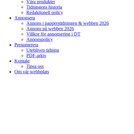
Våra produkter
Tidningens historia
Redaktionell policy
Annonsera
Annons i papperstidningen & webben 2026
Annons på webben 2026
Villkor för annonsering i DT
Annonspolicy
Prenumerera
Utebliven tidning
PDF-arkiv
Kontakt
Tipsa oss
Om vår webbplats