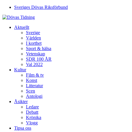
Sveriges Dövas Riksförbund
Aktuellt
Sverige
Världen
I korthet
Sport & hälsa
Vetenskap
SDR 100 ÅR
Val 2022
Kultur
Film & tv
Konst
Litteratur
Scen
Antologi
Åsikter
Ledare
Debatt
Krönika
Vlogg
Tipsa oss