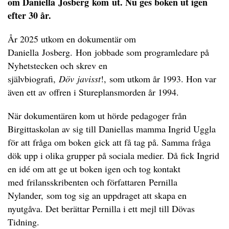
om Daniella Josberg kom ut. Nu ges boken ut igen
efter 30 år.
År 2025 utkom en dokumentär om
Daniella Josberg. Hon jobbade som programledare på
Nyhetstecken och skrev en
självbiografi,
Döv javisst
!, som utkom år 1993. Hon var
även ett av offren i Stureplansmorden år 1994.
När dokumentären kom ut hörde pedagoger från
Birgittaskolan av sig till Daniellas mamma Ingrid Uggla
för att fråga om boken gick att få tag på. Samma fråga
dök upp i olika grupper på sociala medier. Då fick Ingrid
en idé om att ge ut boken igen och tog kontakt
med frilansskribenten och författaren Pernilla
Nylander, som tog sig an uppdraget att skapa en
nyutgåva. Det berättar Pernilla i ett mejl till Dövas
Tidning.