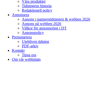
Våra produkter
Tidningens historia
Redaktionell policy
Annonsera
Annons i papperstidningen & webben 2026
Annons på webben 2026
Villkor för annonsering i DT
Annonspolicy
Prenumerera
Utebliven tidning
PDF-arkiv
Kontakt
Tipsa oss
Om vår webbplats