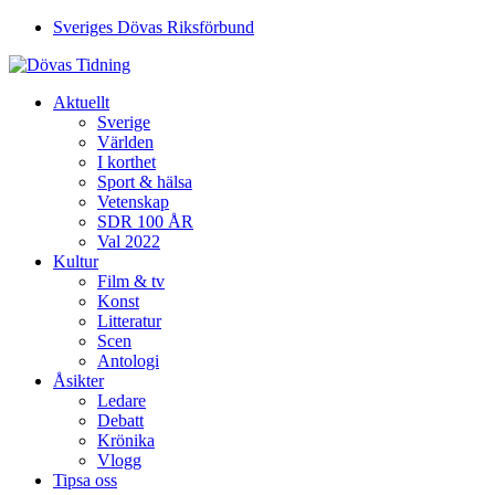
Sveriges Dövas Riksförbund
Aktuellt
Sverige
Världen
I korthet
Sport & hälsa
Vetenskap
SDR 100 ÅR
Val 2022
Kultur
Film & tv
Konst
Litteratur
Scen
Antologi
Åsikter
Ledare
Debatt
Krönika
Vlogg
Tipsa oss