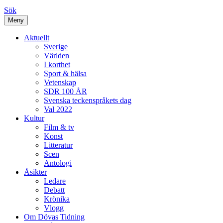
Sök
Meny
Aktuellt
Sverige
Världen
I korthet
Sport & hälsa
Vetenskap
SDR 100 ÅR
Svenska teckenspråkets dag
Val 2022
Kultur
Film & tv
Konst
Litteratur
Scen
Antologi
Åsikter
Ledare
Debatt
Krönika
Vlogg
Om Dövas Tidning